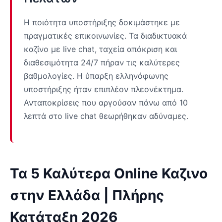
Η ποιότητα υποστήριξης δοκιμάστηκε με
πραγματικές επικοινωνίες. Τα διαδικτυακά
καζίνο με live chat, ταχεία απόκριση και
διαθεσιμότητα 24/7 πήραν τις καλύτερες
βαθμολογίες. Η ύπαρξη ελληνόφωνης
υποστήριξης ήταν επιπλέον πλεονέκτημα.
Ανταποκρίσεις που αργούσαν πάνω από 10
λεπτά στο live chat θεωρήθηκαν αδύναμες.
Τα 5 Καλύτερα Online Καζινο
στην Ελλάδα | Πλήρης
Κατάταξη 2026