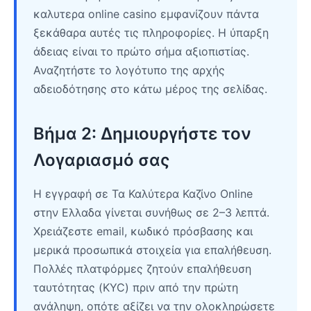
καλυτερα online casino εμφανίζουν πάντα
ξεκάθαρα αυτές τις πληροφορίες. Η ύπαρξη
άδειας είναι το πρώτο σήμα αξιοπιστίας.
Αναζητήστε το λογότυπο της αρχής
αδειοδότησης στο κάτω μέρος της σελίδας.
Βήμα 2: Δημιουργήστε τον
Λογαριασμό σας
Η εγγραφή σε Τα Καλύτερα Καζίνο Online
στην Ελλαδα γίνεται συνήθως σε 2–3 λεπτά.
Χρειάζεστε email, κωδικό πρόσβασης και
μερικά προσωπικά στοιχεία για επαλήθευση.
Πολλές πλατφόρμες ζητούν επαλήθευση
ταυτότητας (KYC) πριν από την πρώτη
ανάληψη, οπότε αξίζει να την ολοκληρώσετε