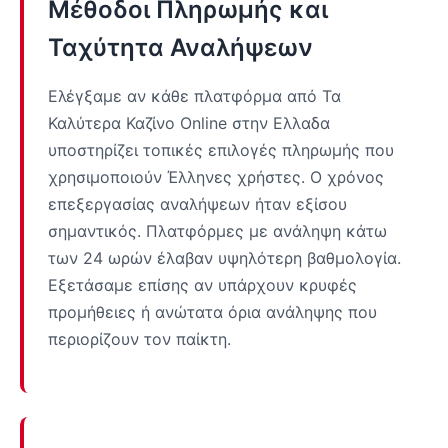
Μέθοδοι Πληρωμής και
Ταχύτητα Αναλήψεων
Ελέγξαμε αν κάθε πλατφόρμα από Τα
Καλύτερα Καζίνο Online στην Ελλαδα
υποστηρίζει τοπικές επιλογές πληρωμής που
χρησιμοποιούν Έλληνες χρήστες. Ο χρόνος
επεξεργασίας αναλήψεων ήταν εξίσου
σημαντικός. Πλατφόρμες με ανάληψη κάτω
των 24 ωρών έλαβαν υψηλότερη βαθμολογία.
Εξετάσαμε επίσης αν υπάρχουν κρυφές
προμήθειες ή ανώτατα όρια ανάληψης που
περιορίζουν τον παίκτη.