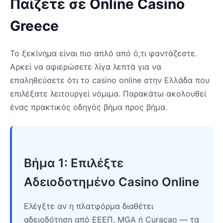
Παίζετε σε Online Casino
Greece
Το ξεκίνημα είναι πιο απλό από ό,τι φαντάζεστε.
Αρκεί να αφιερώσετε λίγα λεπτά για να
επαληθεύσετε ότι το casino online στην Ελλάδα που
επιλέξατε λειτουργεί νόμιμα. Παρακάτω ακολουθεί
ένας πρακτικός οδηγός βήμα προς βήμα.
Βήμα 1: Επιλέξτε
Αδειοδοτημένο Casino Online
Ελέγξτε αν η πλατφόρμα διαθέτει
αδειοδότηση από ΕΕΕΠ, MGA ή Curaçao — τα