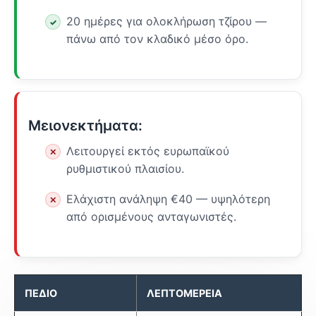
20 ημέρες για ολοκλήρωση τζίρου —
πάνω από τον κλαδικό μέσο όρο.
Μειονεκτήματα:
Λειτουργεί εκτός ευρωπαϊκού
ρυθμιστικού πλαισίου.
Ελάχιστη ανάληψη €40 — υψηλότερη
από ορισμένους ανταγωνιστές.
ΠΕΔΊΟ
ΛΕΠΤΟΜΈΡΕΙΑ