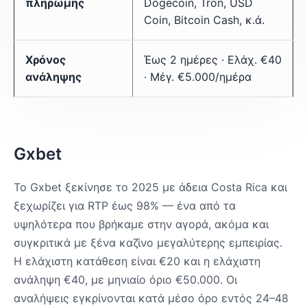
πληρωμής
Dogecoin, Tron, USD
Coin, Bitcoin Cash, κ.ά.
Χρόνος
Έως 2 ημέρες · Ελάχ. €40
ανάληψης
· Μέγ. €5.000/ημέρα
Gxbet
Το Gxbet ξεκίνησε το 2025 με άδεια Costa Rica και
ξεχωρίζει για RTP έως 98% — ένα από τα
υψηλότερα που βρήκαμε στην αγορά, ακόμα και
συγκριτικά με ξένα καζίνο μεγαλύτερης εμπειρίας.
Η ελάχιστη κατάθεση είναι €20 και η ελάχιστη
ανάληψη €40, με μηνιαίο όριο €50.000. Οι
αναλήψεις εγκρίνονται κατά μέσο όρο εντός 24–48