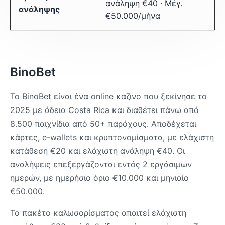
ανάληψη €40 · Μέγ.
ανάληψης
€50.000/μήνα
BinoBet
Το BinoBet είναι ένα online καζινο που ξεκίνησε το
2025 με άδεια Costa Rica και διαθέτει πάνω από
8.500 παιχνίδια από 50+ παρόχους. Αποδέχεται
κάρτες, e-wallets και κρυπτονομίσματα, με ελάχιστη
κατάθεση €20 και ελάχιστη ανάληψη €40. Οι
αναλήψεις επεξεργάζονται εντός 2 εργάσιμων
ημερών, με ημερήσιο όριο €10.000 και μηνιαίο
€50.000.
Το πακέτο καλωσορίσματος απαιτεί ελάχιστη