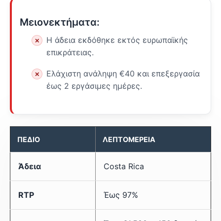
Μειονεκτήματα:
Η άδεια εκδόθηκε εκτός ευρωπαϊκής
επικράτειας.
Ελάχιστη ανάληψη €40 και επεξεργασία
έως 2 εργάσιμες ημέρες.
ΠΕΔΊΟ
ΛΕΠΤΟΜΈΡΕΙΑ
Άδεια
Costa Rica
RTP
Έως 97%