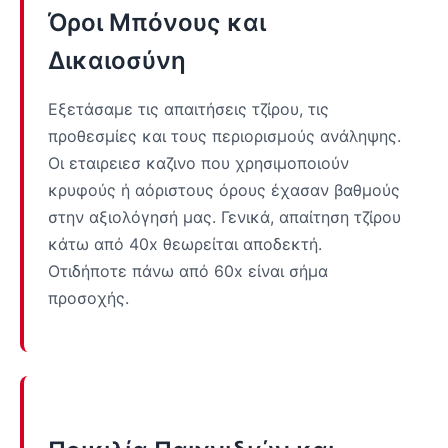
Όροι Μπόνους και
Δικαιοσύνη
Εξετάσαμε τις απαιτήσεις τζίρου, τις
προθεσμίες και τους περιορισμούς ανάληψης.
Οι εταιρειεσ καζινο που χρησιμοποιούν
κρυφούς ή αόριστους όρους έχασαν βαθμούς
στην αξιολόγησή μας. Γενικά, απαίτηση τζίρου
κάτω από 40x θεωρείται αποδεκτή.
Οτιδήποτε πάνω από 60x είναι σήμα
προσοχής.