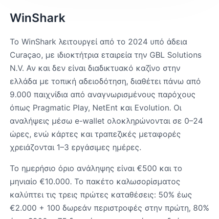
WinShark
Το WinShark λειτουργεί από το 2024 υπό άδεια
Curaçao, με ιδιοκτήτρια εταιρεία την GBL Solutions
N.V. Αν και δεν είναι διαδικτυακό καζίνο στην
ελλάδα με τοπική αδειοδότηση, διαθέτει πάνω από
9.000 παιχνίδια από αναγνωρισμένους παρόχους
όπως Pragmatic Play, NetEnt και Evolution. Οι
αναλήψεις μέσω e-wallet ολοκληρώνονται σε 0–24
ώρες, ενώ κάρτες και τραπεζικές μεταφορές
χρειάζονται 1–3 εργάσιμες ημέρες.
Το ημερήσιο όριο ανάληψης είναι €500 και το
μηνιαίο €10.000. Το πακέτο καλωσορίσματος
καλύπτει τις τρεις πρώτες καταθέσεις: 50% έως
€2.000 + 100 δωρεάν περιστροφές στην πρώτη, 80%