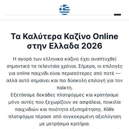
Τα Καλύτερα Καζίνο Online
στην Ελλαδα 2026
Η αγορά των ελληνικα καζινο έχει αναπτυχθεί
σημαντικά τα τελευταία χρόνια. Σήμερα, οι επιλογές
για online παιχνίδι είναι περισσότερες από ποτέ —
αλλά αυτό σημαίνει και πιο δύσκολη επιλογή για τον
παίκτη.
Εξετάσαμε δεκάδες πλατφόρμες και κρατήσαμε
μόνο αυτές που ξεχωρίζουν σε ασφάλεια, ποικιλία
παιχνιδιών και ποιότητα εξυπηρέτησης. Κάθε
πλατφόρμα πέρασε από συγκεκριμένη αξιολόγηση
με μετρήσιμα κριτήρια.